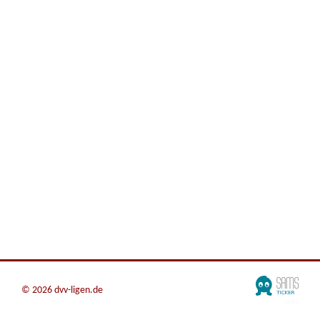
©
2026 dvv-ligen.de
v7.2.0