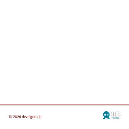
©
2026 dvv-ligen.de
v7.2.0